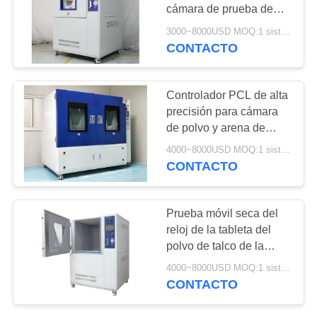
MAPA
cámara de prueba de
polvo de arena
DEL
3000~8000USD MOQ:1 sistema
programable LIYI
CONTACTO
107
SITIO
Estufa industrial
PRIVACY
Controlador PCL de alta
precisión para cámara
POLICY
de polvo y arena de
resistencia al polvo LIYI
4000~8000USD MOQ:1 sistema
CONTACTO
64
Prueba móvil seca del
cámara de la
reloj de la tableta del
polvo de talco de la
prueba de
cámara de la prueba del
4000~8000USD MOQ:1 sistema
polvo de la arena de
envejecimiento
CONTACTO
LIYI 1000L