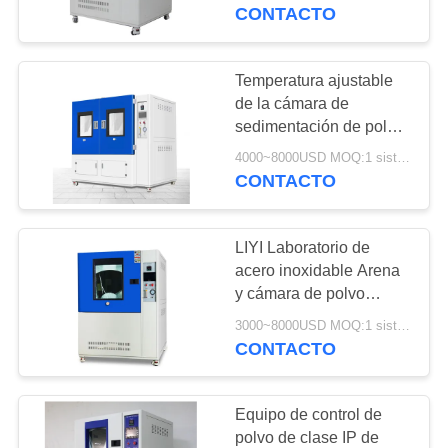
CONTACTO
CONTROL
DE
Temperatura ajustable
23
CALIDAD
de la cámara de
Cámara de la
sedimentación de polvo
de la cámara de prueba
prueba de choque
4000~8000USD MOQ:1 sistema
ÉNTRENOS
de polvo de arena
CONTACTO
duradera de LIYI
EN
termal
CONTACTO
LIYI Laboratorio de
CON
acero inoxidable Arena
y cámara de polvo
65
1000L IP56X Protección
PIDA
3000~8000USD MOQ:1 sistema
de ingreso
CONTACTO
estufa eléctrica
UNA
CITA
Equipo de control de
polvo de clase IP de