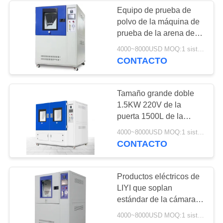
Equipo de prueba de
polvo de la máquina de
18
prueba de la arena de la
Cámara de la
pantalla táctil de LIYI
4000~8000USD MOQ:1 sistema
IEC60529 IP5/6X
CONTACTO
prueba del polvo de
aprobado
la arena
Tamaño grande doble
1.5KW 220V de la
puerta 1500L de la
cámara de la prueba del
39
4000~8000USD MOQ:1 sistema
polvo de la arena de la
CONTACTO
Cámara de la
resistencia del IP de LIYI
prueba de espray
Productos eléctricos de
LIYI que soplan
de sal
estándar de la cámara
IEC60529 de la prueba
4000~8000USD MOQ:1 sistema
de la arena y del polvo