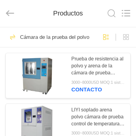
2026
Dongguan
Liyi
Environmental
Productos
Technology
Co.,
Ltd..
All
HOGAR
Rights
67
Reserved.
Cámara de la prueba del polvo de la arena
Cámara de la
PRODUCTOS
prueba del clima
Prueba de resistencia al
polvo y arena de la
SOBRE
cámara de prueba
NOSOTROS
ambiental universal de
3000~8000USD MOQ:1 sistema
LIYI
CONTACTO
116
VIAJE
cámara de la
DE
LIYI soplado arena
polvo cámara de prueba
LA
prueba ambiental
control de temperatura y
FÁBRICA
vacío Mil-Std-810G
3000~8000USD MOQ:1 sistema