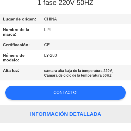
1 fase 220V 50HZ
CONTROL
Lugar de origen:
CHINA
DE
CALIDAD
Nombre de la
LIYI
marca:
Certificación:
CE
ÉNTRENOS
Número de
LY-280
EN
modelo:
CONTACTO
Alta luz:
,
cámara alta-baja de la temperatura 220V
Cámara de ciclo de la temperatura 50HZ
CON
CONTACTO!
PIDA
UNA
INFORMACIÓN DETALLADA
CITA