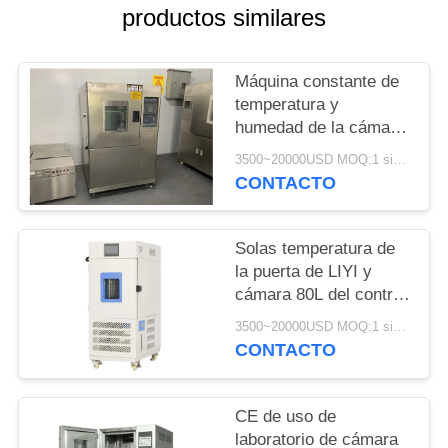
MAPA
productos similares
DEL
SITIO
Máquina constante de
temperatura y
humedad de la cámara
PRIVACY
de humedad de la
3500~20000USD MOQ:1 sistema
POLICY
temperatura de la
CONTACTO
pantalla táctil de LIYI
Solas temperatura de
la puerta de LIYI y
cámara 80L del control
de humedad con el
3500~20000USD MOQ:1 sistema
dispositivo de
CONTACTO
iluminación
CE de uso de
laboratorio de cámara