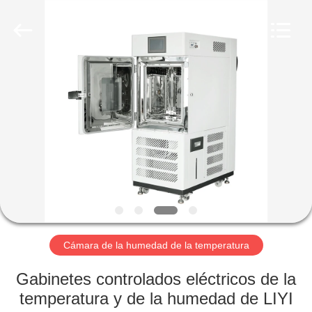
2026
Dongguan
Liyi
Environmental
Technology
Co.,
Ltd..
All
HOGAR
Rights
Reserved.
PRODUCTOS
SOBRE
NOSOTROS
VIAJE
DE
Cámara de la humedad de la temperatura
LA
Gabinetes controlados eléctricos de la
FÁBRICA
temperatura y de la humedad de LIYI