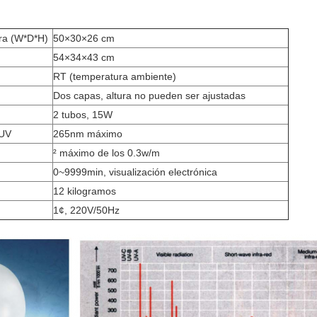
ra (W*D*H)
50×30×26 cm
54×34×43 cm
RT (temperatura ambiente)
Dos capas, altura no pueden ser ajustadas
2 tubos, 15W
 UV
265nm máximo
² máximo de los 0.3w/m
0~9999min, visualización electrónica
12 kilogramos
1¢, 220V/50Hz