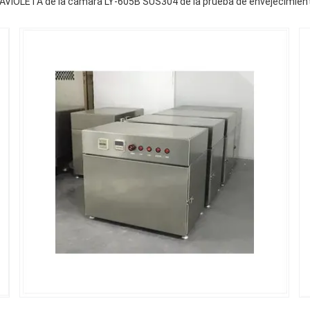
RAVIOLETA de la cámara LY-605B SUS304 de la prueba de envejecimien