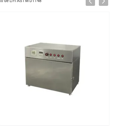
to de LIYI ASTM D1148